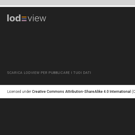
SCARICA LODVIEW PER PUBBLICARE I TUOI DATI
Licensed under
Creative Commons Attribution-ShareAlike 4.0 International
(C