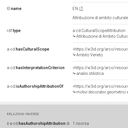
l0:
name
EN
IT
Attribuzione di ambito cultura
rdf:
type
a-cd:CulturalScopeAttribution
Attribuzione di Ambito Cultur
a-cd:
hasCulturalScope
<https://w3id.org/arco/resou
Ambito Veneto
a-cd:
hasInterpretationCriterion
<https://w3id.org/arco/resource
analisi stilistica
a-cd:
isAuthorshipAttributionOf
<https://w3id.org/arco/resou
motivi decorativi geometrici 
RELAZIONI INVERSE
è
a-cd:
hasAuthorshipAttribution
di
1 risorsa