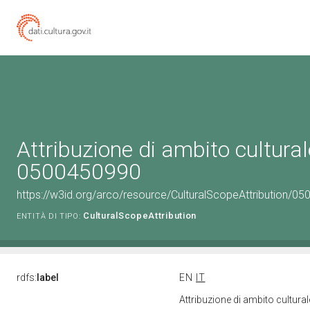
Attribuzione di ambito cultural
0500450990
https://w3id.org/arco/resource/CulturalScopeAttribution/050
CulturalScopeAttribution
ENTITÀ DI TIPO:
rdfs:
label
EN
IT
Attribuzione di ambito cultur