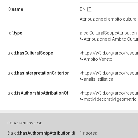
l0:
name
EN
IT
Attribuzione di ambito cultur
rdf:
type
a-cd:CulturalScopeAttribution
Attribuzione di Ambito Cultu
a-cd:
hasCulturalScope
<https://w3id.org/arco/reso
Ambito Veneto
a-cd:
hasInterpretationCriterion
<https://w3id.org/arco/resourc
analisi stilistica
a-cd:
isAuthorshipAttributionOf
<https://w3id.org/arco/resou
motivi decorativi geometrici
RELAZIONI INVERSE
è
a-cd:
hasAuthorshipAttribution
di
1 risorsa