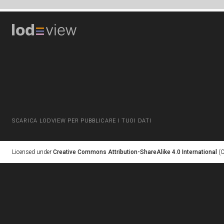
SCARICA LODVIEW PER PUBBLICARE I TUOI DATI
Licensed under
Creative Commons Attribution-ShareAlike 4.0 International
(C