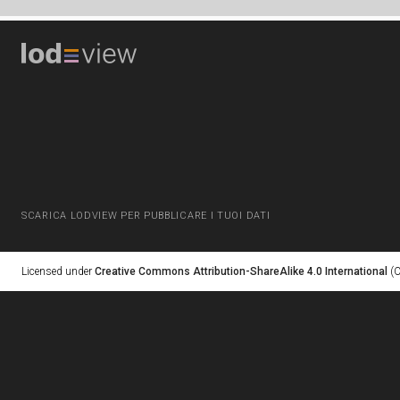
SCARICA LODVIEW PER PUBBLICARE I TUOI DATI
Licensed under
Creative Commons Attribution-ShareAlike 4.0 International
(C