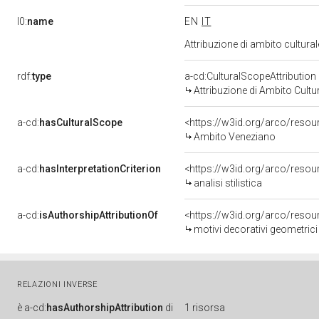
l0:
name
EN
IT
Attribuzione di ambito cultur
rdf:
type
a-cd:CulturalScopeAttribution
Attribuzione di Ambito Cultu
a-cd:
hasCulturalScope
<https://w3id.org/arco/reso
Ambito Veneziano
a-cd:
hasInterpretationCriterion
<https://w3id.org/arco/resourc
analisi stilistica
a-cd:
isAuthorshipAttributionOf
<https://w3id.org/arco/resou
motivi decorativi geometrici
RELAZIONI INVERSE
è
a-cd:
hasAuthorshipAttribution
di
1 risorsa