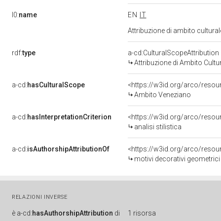
l0:
name
EN
IT
Attribuzione di ambito cultur
rdf:
type
a-cd:CulturalScopeAttribution
Attribuzione di Ambito Cultu
a-cd:
hasCulturalScope
<https://w3id.org/arco/reso
Ambito Veneziano
a-cd:
hasInterpretationCriterion
<https://w3id.org/arco/resourc
analisi stilistica
a-cd:
isAuthorshipAttributionOf
<https://w3id.org/arco/resou
motivi decorativi geometrici
RELAZIONI INVERSE
è
a-cd:
hasAuthorshipAttribution
di
1 risorsa