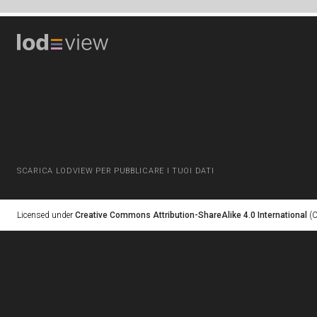
SCARICA LODVIEW PER PUBBLICARE I TUOI DATI
Licensed under
Creative Commons Attribution-ShareAlike 4.0 International
(C