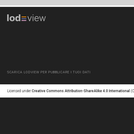
SCARICA LODVIEW PER PUBBLICARE I TUOI DATI
Licensed under
Creative Commons Attribution-ShareAlike 4.0 International
(C