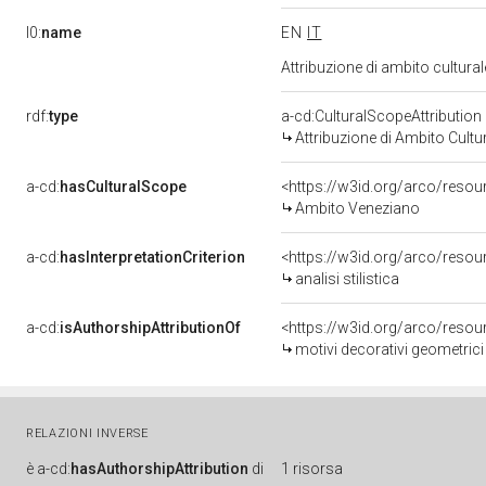
l0:
name
EN
IT
Attribuzione di ambito cultur
rdf:
type
a-cd:CulturalScopeAttribution
Attribuzione di Ambito Cultu
a-cd:
hasCulturalScope
<https://w3id.org/arco/reso
Ambito Veneziano
a-cd:
hasInterpretationCriterion
<https://w3id.org/arco/resourc
analisi stilistica
a-cd:
isAuthorshipAttributionOf
<https://w3id.org/arco/resou
motivi decorativi geometrici
RELAZIONI INVERSE
è
a-cd:
hasAuthorshipAttribution
di
1 risorsa