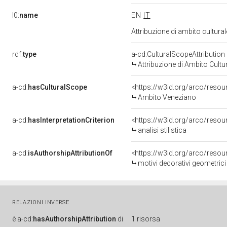
l0:
name
EN
IT
Attribuzione di ambito cultur
rdf:
type
a-cd:CulturalScopeAttribution
Attribuzione di Ambito Cultu
a-cd:
hasCulturalScope
<https://w3id.org/arco/reso
Ambito Veneziano
a-cd:
hasInterpretationCriterion
<https://w3id.org/arco/resourc
analisi stilistica
a-cd:
isAuthorshipAttributionOf
<https://w3id.org/arco/resou
motivi decorativi geometrici
RELAZIONI INVERSE
è
a-cd:
hasAuthorshipAttribution
di
1 risorsa