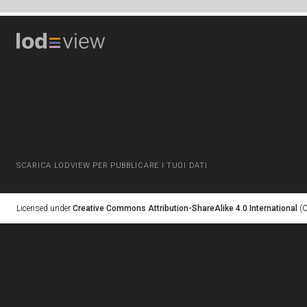
SCARICA LODVIEW PER PUBBLICARE I TUOI DATI
Licensed under
Creative Commons Attribution-ShareAlike 4.0 International
(C