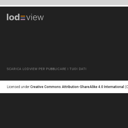
SCARICA LODVIEW PER PUBBLICARE I TUOI DATI
Licensed under
Creative Commons Attribution-ShareAlike 4.0 International
(C