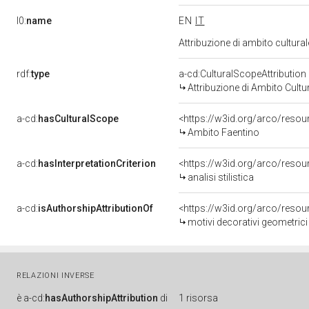
l0:
name
EN
IT
Attribuzione di ambito cultur
rdf:
type
a-cd:CulturalScopeAttribution
Attribuzione di Ambito Cultu
a-cd:
hasCulturalScope
<https://w3id.org/arco/resou
Ambito Faentino
a-cd:
hasInterpretationCriterion
<https://w3id.org/arco/resourc
analisi stilistica
a-cd:
isAuthorshipAttributionOf
<https://w3id.org/arco/resou
motivi decorativi geometrici
RELAZIONI INVERSE
è
a-cd:
hasAuthorshipAttribution
di
1 risorsa