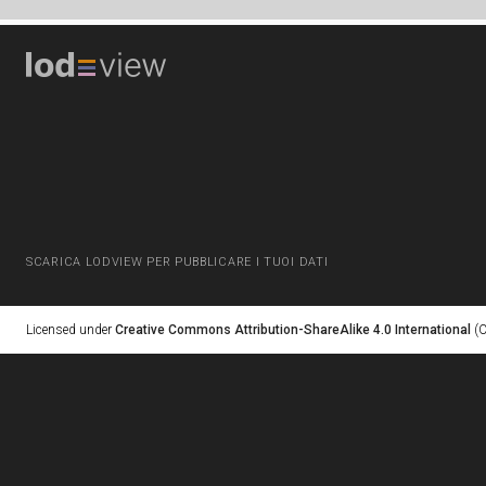
SCARICA LODVIEW PER PUBBLICARE I TUOI DATI
Licensed under
Creative Commons Attribution-ShareAlike 4.0 International
(C