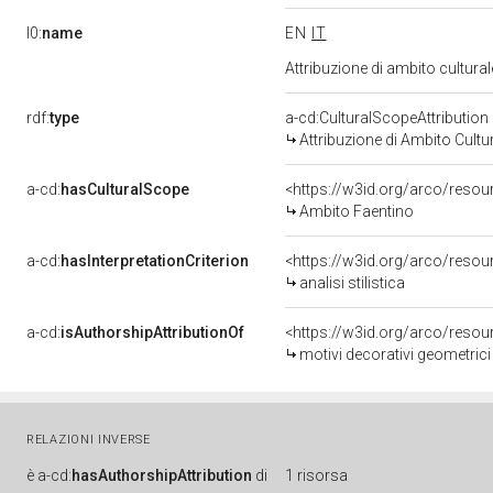
l0:
name
EN
IT
Attribuzione di ambito cultur
rdf:
type
a-cd:CulturalScopeAttribution
Attribuzione di Ambito Cultu
a-cd:
hasCulturalScope
<https://w3id.org/arco/resou
Ambito Faentino
a-cd:
hasInterpretationCriterion
<https://w3id.org/arco/resourc
analisi stilistica
a-cd:
isAuthorshipAttributionOf
<https://w3id.org/arco/resou
motivi decorativi geometrici
RELAZIONI INVERSE
è
a-cd:
hasAuthorshipAttribution
di
1 risorsa