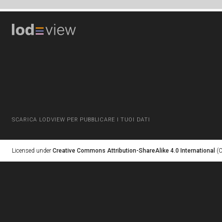
SCARICA LODVIEW PER PUBBLICARE I TUOI DATI
Licensed under
Creative Commons Attribution-ShareAlike 4.0 International
(C