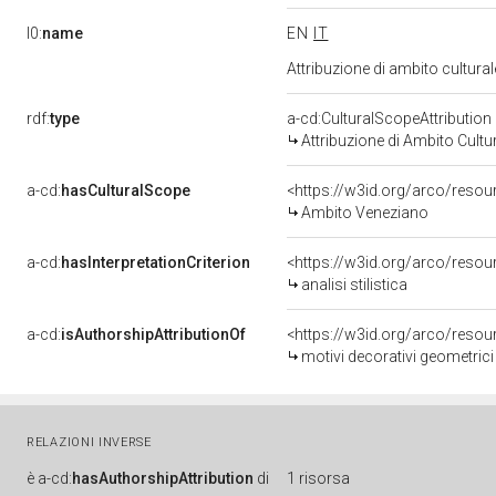
l0:
name
EN
IT
Attribuzione di ambito cultur
rdf:
type
a-cd:CulturalScopeAttribution
Attribuzione di Ambito Cultu
a-cd:
hasCulturalScope
<https://w3id.org/arco/reso
Ambito Veneziano
a-cd:
hasInterpretationCriterion
<https://w3id.org/arco/resourc
analisi stilistica
a-cd:
isAuthorshipAttributionOf
<https://w3id.org/arco/resou
motivi decorativi geometrici 
RELAZIONI INVERSE
è
a-cd:
hasAuthorshipAttribution
di
1 risorsa