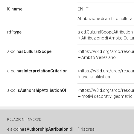
l0:
name
EN
IT
Attribuzione di ambito cultur
rdf:
type
a-cd:CulturalScopeAttribution
Attribuzione di Ambito Cultu
a-cd:
hasCulturalScope
<https://w3id.org/arco/reso
Ambito Veneziano
a-cd:
hasInterpretationCriterion
<https://w3id.org/arco/resourc
analisi stilistica
a-cd:
isAuthorshipAttributionOf
<https://w3id.org/arco/resou
motivi decorativi geometrici
RELAZIONI INVERSE
è
a-cd:
hasAuthorshipAttribution
di
1 risorsa