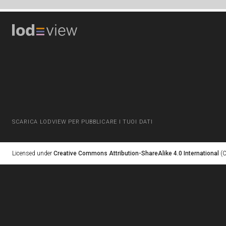
SCARICA LODVIEW PER PUBBLICARE I TUOI DATI
Licensed under
Creative Commons Attribution-ShareAlike 4.0 International
(C