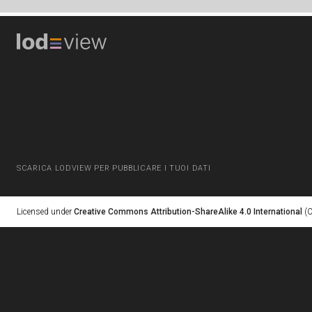
SCARICA LODVIEW PER PUBBLICARE I TUOI DATI
Licensed under
Creative Commons Attribution-ShareAlike 4.0 International
(C