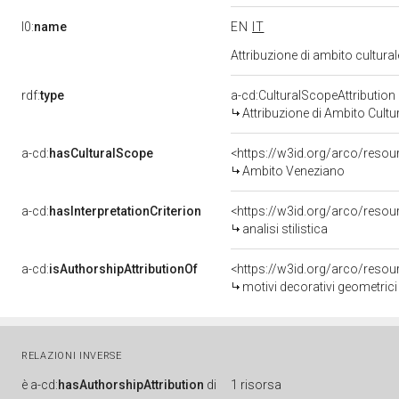
l0:
name
EN
IT
Attribuzione di ambito cultur
rdf:
type
a-cd:CulturalScopeAttribution
Attribuzione di Ambito Cultu
a-cd:
hasCulturalScope
<https://w3id.org/arco/reso
Ambito Veneziano
a-cd:
hasInterpretationCriterion
<https://w3id.org/arco/resourc
analisi stilistica
a-cd:
isAuthorshipAttributionOf
<https://w3id.org/arco/resou
motivi decorativi geometrici
RELAZIONI INVERSE
è
a-cd:
hasAuthorshipAttribution
di
1 risorsa