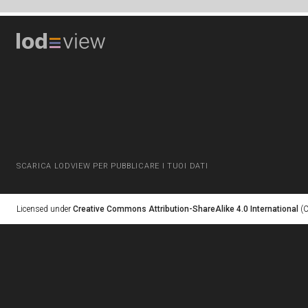
SCARICA LODVIEW PER PUBBLICARE I TUOI DATI
Licensed under
Creative Commons Attribution-ShareAlike 4.0 International
(C