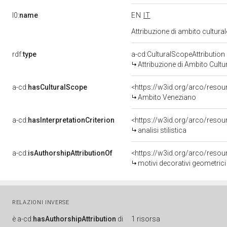
l0:
name
EN
IT
Attribuzione di ambito cultur
rdf:
type
a-cd:CulturalScopeAttribution
Attribuzione di Ambito Cultu
a-cd:
hasCulturalScope
<https://w3id.org/arco/reso
Ambito Veneziano
a-cd:
hasInterpretationCriterion
<https://w3id.org/arco/resourc
analisi stilistica
a-cd:
isAuthorshipAttributionOf
<https://w3id.org/arco/resou
motivi decorativi geometrici
RELAZIONI INVERSE
è
a-cd:
hasAuthorshipAttribution
di
1 risorsa