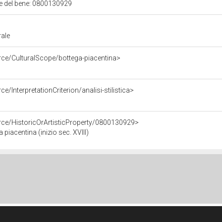
ale del bene: 0800130929
rale
rce/CulturalScope/bottega-piacentina>
e/InterpretationCriterion/analisi-stilistica>
rce/HistoricOrArtisticProperty/0800130929>
piacentina (inizio sec. XVIII)