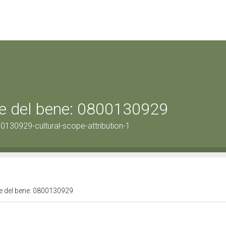
ale del bene: 0800130929
0130929-cultural-scope-attribution-1
ale del bene: 0800130929