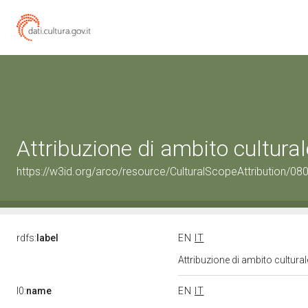
Attribuzione di ambito cultur
https://w3id.org/arco/resource/CulturalScopeAttribution/080
rdfs:
label
EN
IT
Attribuzione di ambito cultur
l0:
name
EN
IT