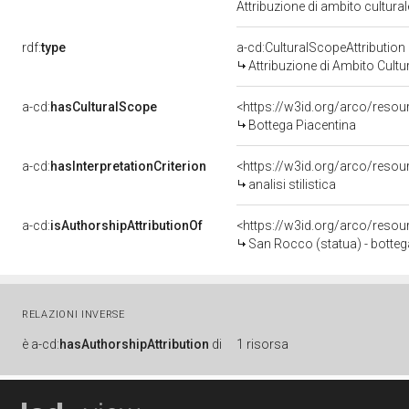
Attribuzione di ambito cultur
rdf:
type
a-cd:CulturalScopeAttribution
Attribuzione di Ambito Cultu
a-cd:
hasCulturalScope
<https://w3id.org/arco/resou
Bottega Piacentina
a-cd:
hasInterpretationCriterion
<https://w3id.org/arco/resourc
analisi stilistica
a-cd:
isAuthorshipAttributionOf
<https://w3id.org/arco/resou
San Rocco (statua) - bottega 
RELAZIONI INVERSE
è
a-cd:
hasAuthorshipAttribution
di
1 risorsa