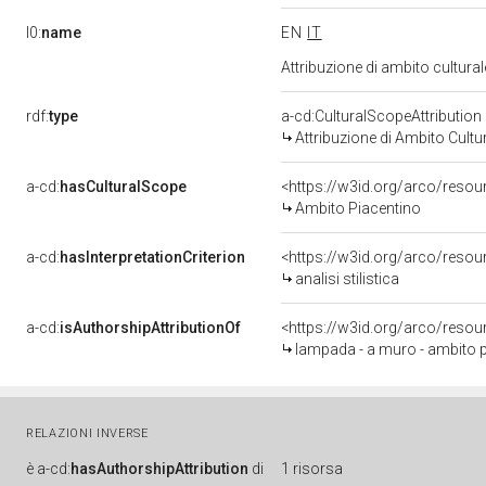
l0:
name
EN
IT
Attribuzione di ambito cultur
rdf:
type
a-cd:CulturalScopeAttribution
Attribuzione di Ambito Cultu
a-cd:
hasCulturalScope
<https://w3id.org/arco/resou
Ambito Piacentino
a-cd:
hasInterpretationCriterion
<https://w3id.org/arco/resourc
analisi stilistica
a-cd:
isAuthorshipAttributionOf
<https://w3id.org/arco/resou
lampada - a muro - ambito pi
RELAZIONI INVERSE
è
a-cd:
hasAuthorshipAttribution
di
1 risorsa