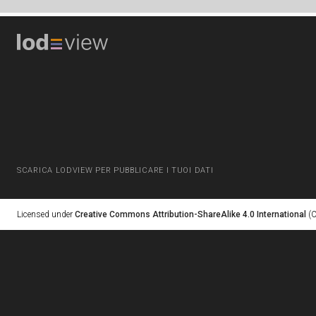
SCARICA LODVIEW PER PUBBLICARE I TUOI DATI
Licensed under
Creative Commons Attribution-ShareAlike 4.0 International
(C