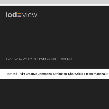
SCARICA LODVIEW PER PUBBLICARE I TUOI DATI
Licensed under
Creative Commons Attribution-ShareAlike 4.0 International
(C