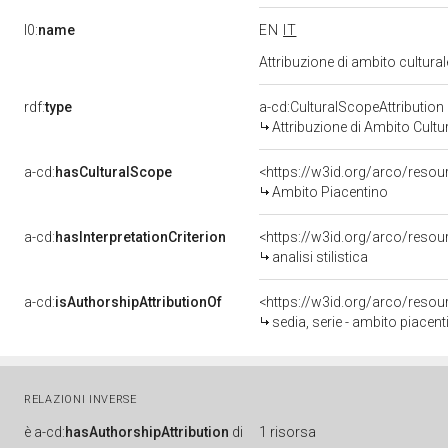
l0:
name
EN
IT
Attribuzione di ambito cultur
rdf:
type
a-cd:CulturalScopeAttribution
Attribuzione di Ambito Cultu
a-cd:
hasCulturalScope
<https://w3id.org/arco/resou
Ambito Piacentino
a-cd:
hasInterpretationCriterion
<https://w3id.org/arco/resourc
analisi stilistica
a-cd:
isAuthorshipAttributionOf
<https://w3id.org/arco/resou
sedia, serie - ambito piacent
RELAZIONI INVERSE
è
a-cd:
hasAuthorshipAttribution
di
1 risorsa