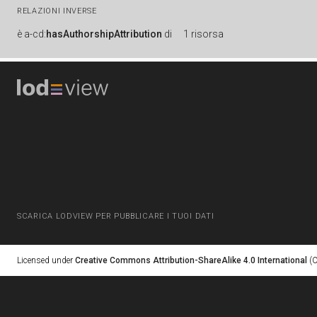
RELAZIONI INVERSE
è
a-cd:
hasAuthorshipAttribution
di
1 risorsa
SCARICA LODVIEW PER PUBBLICARE I TUOI DATI
Licensed under
Creative Commons Attribution-ShareAlike 4.0 International
(C