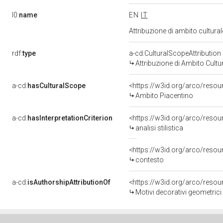
l0:
name
EN
IT
Attribuzione di ambito cultur
rdf:
type
a-cd:CulturalScopeAttribution
Attribuzione di Ambito Cultu
a-cd:
hasCulturalScope
<https://w3id.org/arco/resou
Ambito Piacentino
a-cd:
hasInterpretationCriterion
<https://w3id.org/arco/resourc
analisi stilistica
<https://w3id.org/arco/resour
contesto
a-cd:
isAuthorshipAttributionOf
<https://w3id.org/arco/resou
Motivi decorativi geometrici 