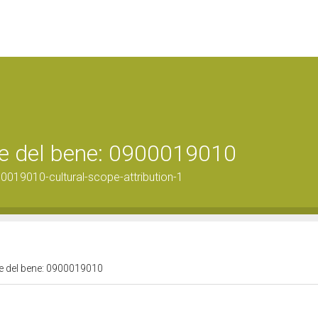
ale del bene: 0900019010
0019010-cultural-scope-attribution-1
ale del bene: 0900019010