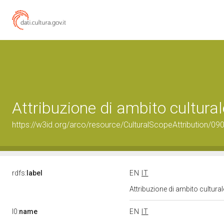
Attribuzione di ambito cultur
https://w3id.org/arco/resource/CulturalScopeAttribution/090
rdfs:
label
EN
IT
Attribuzione di ambito cultur
l0:
name
EN
IT