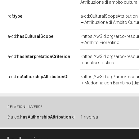
Attribuzione di ambito cultur
rdf:
type
a-cd:CulturalScopeAttribution
Attribuzione di Ambito Cultu
a-cd:
hasCulturalScope
<https://w3id.org/arco/resou
Ambito Fiorentino
a-cd:
hasInterpretationCriterion
<https://w3id.org/arco/resourc
analisi stilistica
a-cd:
isAuthorshipAttributionOf
<https://w3id.org/arco/resou
Madonna con Bambino (dipint
RELAZIONI INVERSE
è
a-cd:
hasAuthorshipAttribution
di
1 risorsa