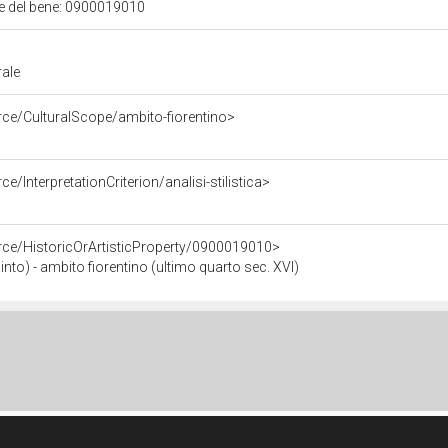
ale del bene: 0900019010
rale
rce/CulturalScope/ambito-fiorentino>
e/InterpretationCriterion/analisi-stilistica>
rce/HistoricOrArtisticProperty/0900019010>
o) - ambito fiorentino (ultimo quarto sec. XVI)