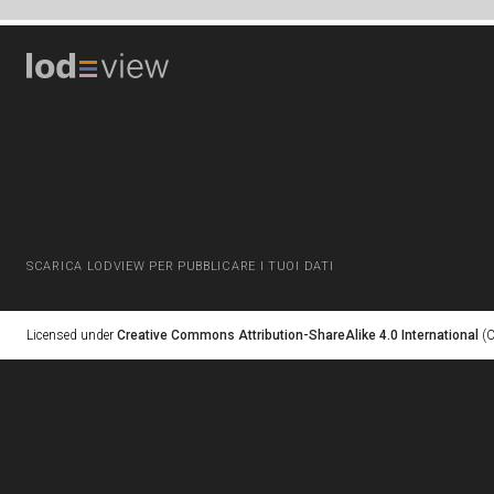
SCARICA LODVIEW PER PUBBLICARE I TUOI DATI
Licensed under
Creative Commons Attribution-ShareAlike 4.0 International
(C