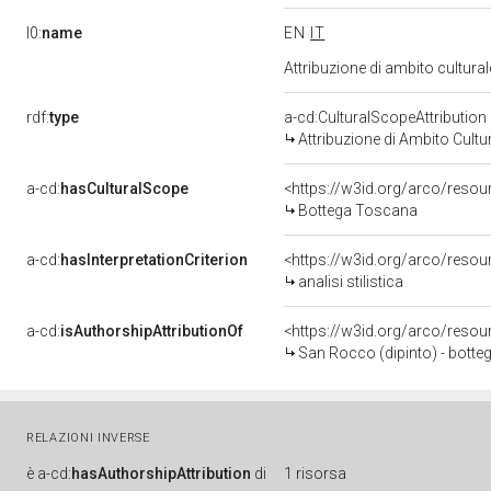
l0:
name
EN
IT
Attribuzione di ambito cultur
rdf:
type
a-cd:CulturalScopeAttribution
Attribuzione di Ambito Cultu
a-cd:
hasCulturalScope
<https://w3id.org/arco/reso
Bottega Toscana
a-cd:
hasInterpretationCriterion
<https://w3id.org/arco/resourc
analisi stilistica
a-cd:
isAuthorshipAttributionOf
<https://w3id.org/arco/resou
San Rocco (dipinto) - botteg
RELAZIONI INVERSE
è
a-cd:
hasAuthorshipAttribution
di
1 risorsa