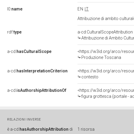
l0:
name
EN
IT
Attribuzione di ambito cultur
rdf:
type
a-cd:CulturalScopeAttribution
Attribuzione di Ambito Cultu
a-cd:
hasCulturalScope
<https://w3id.org/arco/reso
Produzione Toscana
a-cd:
hasInterpretationCriterion
<https://w3id.org/arco/resour
contesto
a-cd:
isAuthorshipAttributionOf
<https://w3id.org/arco/resou
figura grottesca (portale - a
RELAZIONI INVERSE
è
a-cd:
hasAuthorshipAttribution
di
1 risorsa