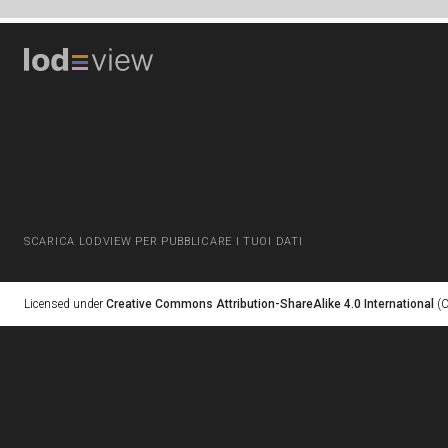
SCARICA LODVIEW PER PUBBLICARE I TUOI DATI
Licensed under
Creative Commons Attribution-ShareAlike 4.0 International
(C