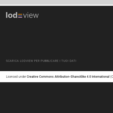
SCARICA LODVIEW PER PUBBLICARE I TUOI DATI
Licensed under
Creative Commons Attribution-ShareAlike 4.0 International
(C