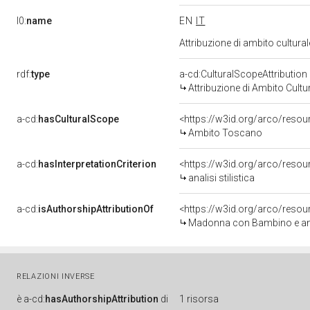
l0:
name
EN
IT
Attribuzione di ambito cultur
rdf:
type
a-cd:CulturalScopeAttribution
Attribuzione di Ambito Cultu
a-cd:
hasCulturalScope
<https://w3id.org/arco/reso
Ambito Toscano
a-cd:
hasInterpretationCriterion
<https://w3id.org/arco/resourc
analisi stilistica
a-cd:
isAuthorshipAttributionOf
<https://w3id.org/arco/resou
Madonna con Bambino e angel
RELAZIONI INVERSE
è
a-cd:
hasAuthorshipAttribution
di
1 risorsa