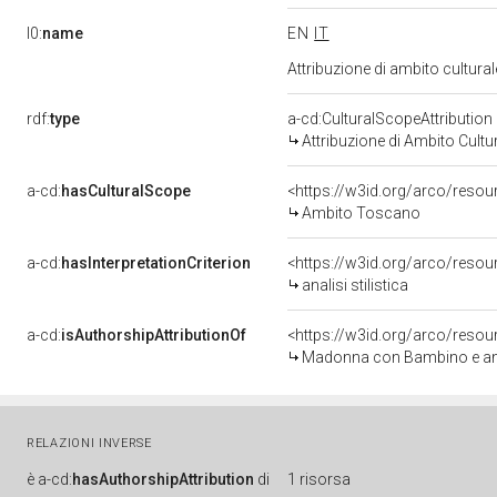
l0:
name
EN
IT
Attribuzione di ambito cultur
rdf:
type
a-cd:CulturalScopeAttribution
Attribuzione di Ambito Cultu
a-cd:
hasCulturalScope
<https://w3id.org/arco/reso
Ambito Toscano
a-cd:
hasInterpretationCriterion
<https://w3id.org/arco/resourc
analisi stilistica
a-cd:
isAuthorshipAttributionOf
<https://w3id.org/arco/resou
Madonna con Bambino e angeli
RELAZIONI INVERSE
è
a-cd:
hasAuthorshipAttribution
di
1 risorsa