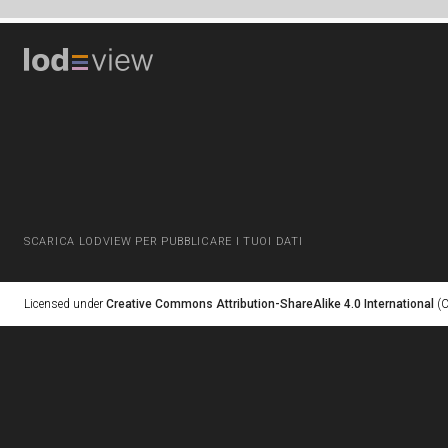
SCARICA LODVIEW PER PUBBLICARE I TUOI DATI
Licensed under
Creative Commons Attribution-ShareAlike 4.0 International
(C