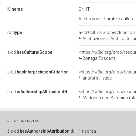
l0:
name
EN
IT
Attribuzione di ambito cultur
rdf:
type
a-cd:CulturalScopeAttribution
Attribuzione di Ambito Cultu
a-cd:
hasCulturalScope
<https://w3id.org/arco/reso
Bottega Toscana
a-cd:
hasInterpretationCriterion
<https://w3id.org/arco/resourc
analisi stilistica
a-cd:
isAuthorshipAttributionOf
<https://w3id.org/arco/resou
Madonna con Bambino (statu
RELAZIONI INVERSE
è
a-cd:
hasAuthorshipAttribution
di
1 risorsa