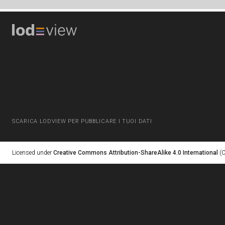
SCARICA LODVIEW PER PUBBLICARE I TUOI DATI
Licensed under
Creative Commons Attribution-ShareAlike 4.0 International
(C