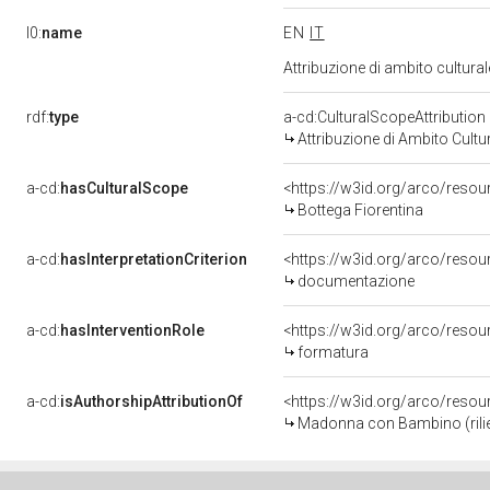
l0:
name
EN
IT
Attribuzione di ambito cultur
rdf:
type
a-cd:CulturalScopeAttribution
Attribuzione di Ambito Cultu
a-cd:
hasCulturalScope
<https://w3id.org/arco/resou
Bottega Fiorentina
a-cd:
hasInterpretationCriterion
<https://w3id.org/arco/resou
documentazione
a-cd:
hasInterventionRole
<https://w3id.org/arco/reso
formatura
a-cd:
isAuthorshipAttributionOf
<https://w3id.org/arco/resou
Madonna con Bambino (rilievo