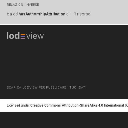
RELAZIONI INVERSE
è
a-cd:
hasAuthorshipAttribution
di
1 risorsa
SCARICA LODVIEW PER PUBBLICARE I TUOI DATI
Licensed under
Creative Commons Attribution-ShareAlike 4.0 International
(C