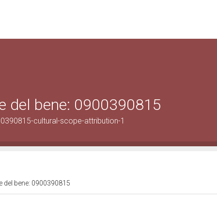
ale del bene: 0900390815
0390815-cultural-scope-attribution-1
ale del bene: 0900390815