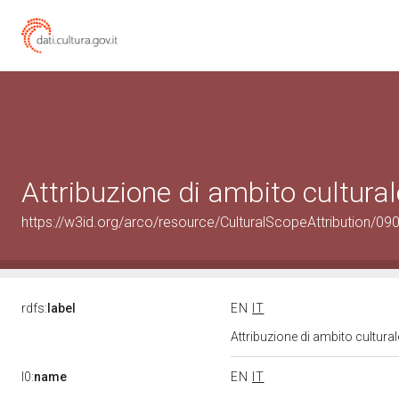
Attribuzione di ambito cultur
https://w3id.org/arco/resource/CulturalScopeAttribution/090
rdfs:
label
EN
IT
Attribuzione di ambito cultur
l0:
name
EN
IT