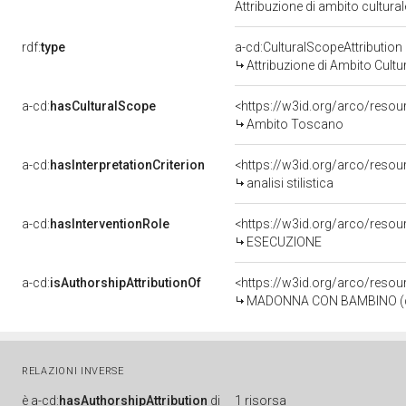
Attribuzione di ambito cultur
rdf:
type
a-cd:CulturalScopeAttribution
Attribuzione di Ambito Cultu
a-cd:
hasCulturalScope
<https://w3id.org/arco/reso
Ambito Toscano
a-cd:
hasInterpretationCriterion
<https://w3id.org/arco/resourc
analisi stilistica
a-cd:
hasInterventionRole
<https://w3id.org/arco/reso
ESECUZIONE
a-cd:
isAuthorshipAttributionOf
<https://w3id.org/arco/resou
MADONNA CON BAMBINO (dipi
RELAZIONI INVERSE
è
a-cd:
hasAuthorshipAttribution
di
1 risorsa