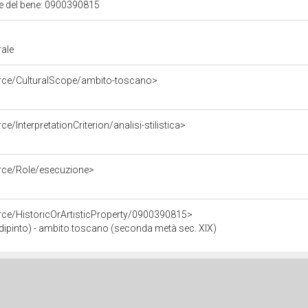
ale del bene: 0900390815
rale
urce/CulturalScope/ambito-toscano>
e/InterpretationCriterion/analisi-stilistica>
urce/Role/esecuzione>
rce/HistoricOrArtisticProperty/0900390815>
nto) - ambito toscano (seconda metà sec. XIX)