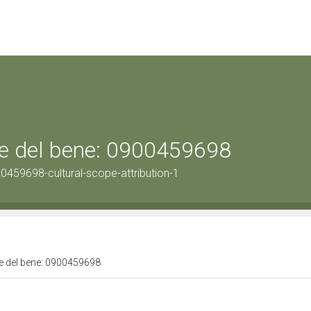
ale del bene: 0900459698
0459698-cultural-scope-attribution-1
ale del bene: 0900459698