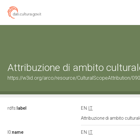
Attribuzione di ambito cultur
https://w3id.org/arco/resource/CulturalScopeAttribution/090
rdfs:
label
EN
IT
Attribuzione di ambito cultur
l0:
name
EN
IT