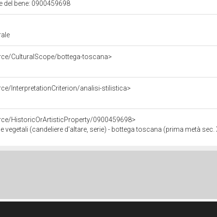
ale del bene: 0900459698
rale
urce/CulturalScope/bottega-toscana>
e/InterpretationCriterion/analisi-stilistica>
rce/HistoricOrArtisticProperty/0900459698>
e vegetali (candeliere d'altare, serie) - bottega toscana (prima metà sec. 