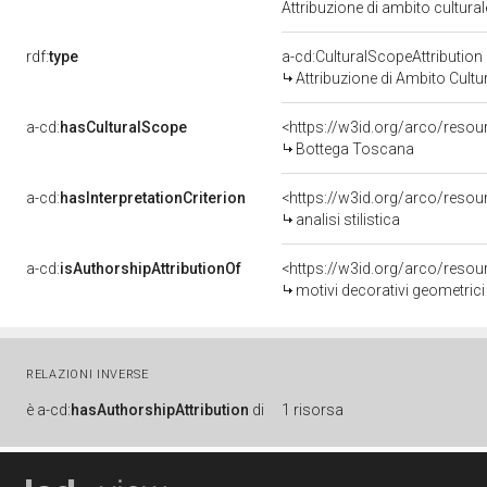
Attribuzione di ambito cultur
rdf:
type
a-cd:CulturalScopeAttribution
Attribuzione di Ambito Cultu
a-cd:
hasCulturalScope
<https://w3id.org/arco/reso
Bottega Toscana
a-cd:
hasInterpretationCriterion
<https://w3id.org/arco/resourc
analisi stilistica
a-cd:
isAuthorshipAttributionOf
<https://w3id.org/arco/resou
motivi decorativi geometrici 
RELAZIONI INVERSE
è
a-cd:
hasAuthorshipAttribution
di
1 risorsa