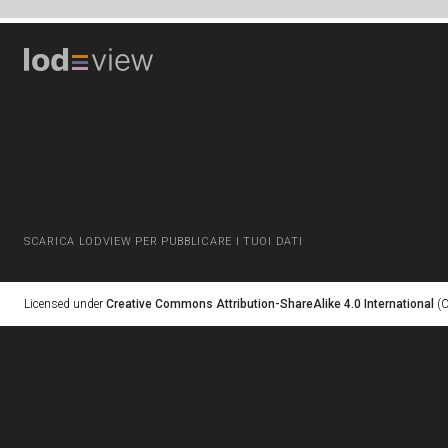
SCARICA LODVIEW PER PUBBLICARE I TUOI DATI
Licensed under
Creative Commons Attribution-ShareAlike 4.0 International
(C