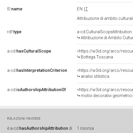
l0:
name
EN
IT
Attribuzione di ambito cultur
rdf:
type
a-cd:CulturalScopeAttribution
Attribuzione di Ambito Cultu
a-cd:
hasCulturalScope
<https://w3id.org/arco/reso
Bottega Toscana
a-cd:
hasInterpretationCriterion
<https://w3id.org/arco/resourc
analisi stilistica
a-cd:
isAuthorshipAttributionOf
<https://w3id.org/arco/resou
motivi decorativi geometrici 
RELAZIONI INVERSE
è
a-cd:
hasAuthorshipAttribution
di
1 risorsa