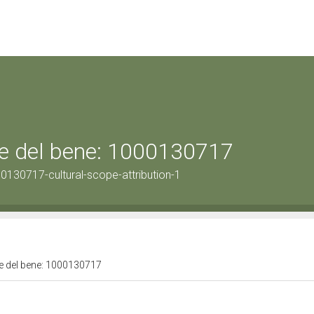
ale del bene: 1000130717
0130717-cultural-scope-attribution-1
ale del bene: 1000130717