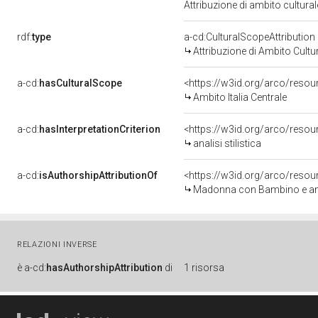
Attribuzione di ambito cultur
rdf:
type
a-cd:CulturalScopeAttribution
Attribuzione di Ambito Cultu
a-cd:
hasCulturalScope
<https://w3id.org/arco/resour
Ambito Italia Centrale
a-cd:
hasInterpretationCriterion
<https://w3id.org/arco/resourc
analisi stilistica
a-cd:
isAuthorshipAttributionOf
<https://w3id.org/arco/resou
Madonna con Bambino e angeli
RELAZIONI INVERSE
è
a-cd:
hasAuthorshipAttribution
di
1 risorsa