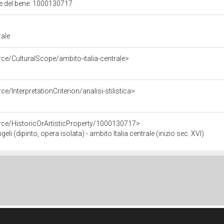
ale del bene: 1000130717
rale
ce/CulturalScope/ambito-italia-centrale>
e/InterpretationCriterion/analisi-stilistica>
rce/HistoricOrArtisticProperty/1000130717>
 (dipinto, opera isolata) - ambito Italia centrale (inizio sec. XVI)