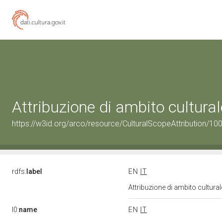
Attribuzione di ambito cultur
https://w3id.org/arco/resource/CulturalScopeAttribution/100
rdfs:
label
EN
IT
Attribuzione di ambito cultur
l0:
name
EN
IT