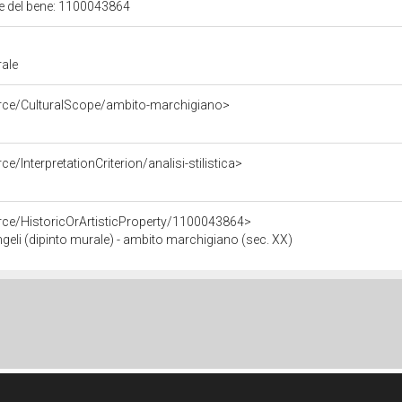
ale del bene: 1100043864
rale
urce/CulturalScope/ambito-marchigiano>
e/InterpretationCriterion/analisi-stilistica>
rce/HistoricOrArtisticProperty/1100043864>
li (dipinto murale) - ambito marchigiano (sec. XX)