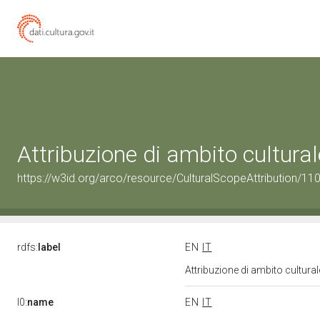
Attribuzione di ambito cultur
https://w3id.org/arco/resource/CulturalScopeAttribution/110
rdfs:
label
EN
IT
Attribuzione di ambito cultur
l0:
name
EN
IT