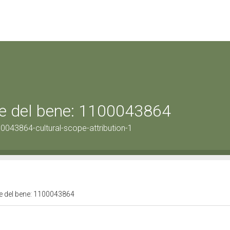
ale del bene: 1100043864
0043864-cultural-scope-attribution-1
ale del bene: 1100043864