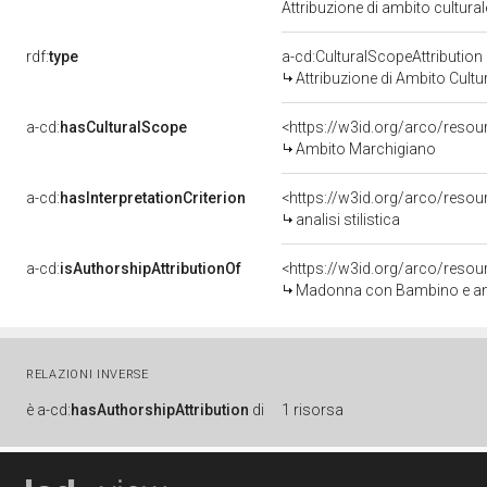
Attribuzione di ambito cultur
rdf:
type
a-cd:CulturalScopeAttribution
Attribuzione di Ambito Cultu
a-cd:
hasCulturalScope
<https://w3id.org/arco/reso
Ambito Marchigiano
a-cd:
hasInterpretationCriterion
<https://w3id.org/arco/resourc
analisi stilistica
a-cd:
isAuthorshipAttributionOf
<https://w3id.org/arco/resou
Madonna con Bambino e ange
RELAZIONI INVERSE
è
a-cd:
hasAuthorshipAttribution
di
1 risorsa