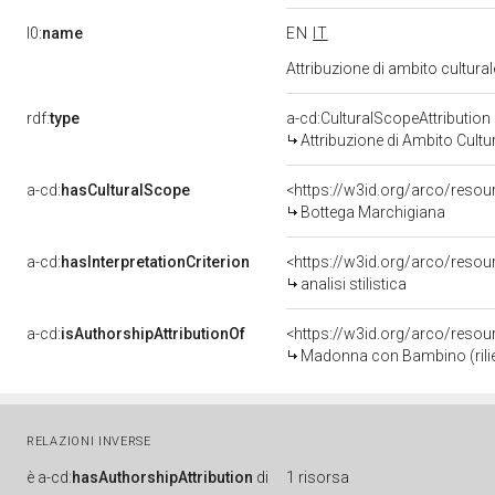
l0:
name
EN
IT
Attribuzione di ambito cultur
rdf:
type
a-cd:CulturalScopeAttribution
Attribuzione di Ambito Cultu
a-cd:
hasCulturalScope
<https://w3id.org/arco/reso
Bottega Marchigiana
a-cd:
hasInterpretationCriterion
<https://w3id.org/arco/resourc
analisi stilistica
a-cd:
isAuthorshipAttributionOf
<https://w3id.org/arco/resou
Madonna con Bambino (rilie
RELAZIONI INVERSE
è
a-cd:
hasAuthorshipAttribution
di
1 risorsa