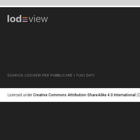
SCARICA LODVIEW PER PUBBLICARE I TUOI DATI
Licensed under
Creative Commons Attribution-ShareAlike 4.0 International
(C