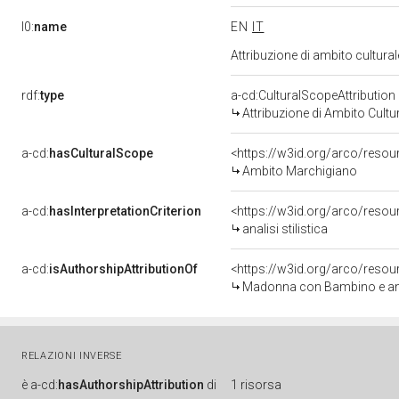
l0:
name
EN
IT
Attribuzione di ambito cultur
rdf:
type
a-cd:CulturalScopeAttribution
Attribuzione di Ambito Cultu
a-cd:
hasCulturalScope
<https://w3id.org/arco/reso
Ambito Marchigiano
a-cd:
hasInterpretationCriterion
<https://w3id.org/arco/resourc
analisi stilistica
a-cd:
isAuthorshipAttributionOf
<https://w3id.org/arco/resou
Madonna con Bambino e angel
RELAZIONI INVERSE
è
a-cd:
hasAuthorshipAttribution
di
1 risorsa