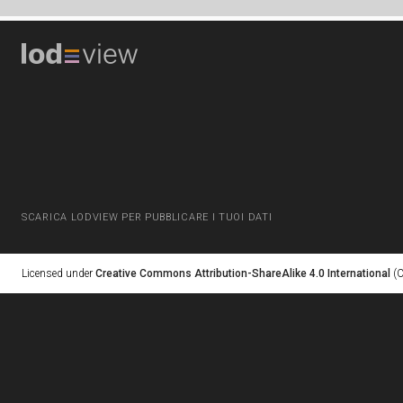
SCARICA LODVIEW PER PUBBLICARE I TUOI DATI
Licensed under
Creative Commons Attribution-ShareAlike 4.0 International
(C