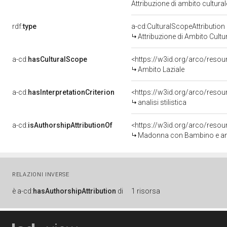
Attribuzione di ambito cultur
rdf:
type
a-cd:CulturalScopeAttribution
Attribuzione di Ambito Cultu
a-cd:
hasCulturalScope
<https://w3id.org/arco/resou
Ambito Laziale
a-cd:
hasInterpretationCriterion
<https://w3id.org/arco/resourc
analisi stilistica
a-cd:
isAuthorshipAttributionOf
<https://w3id.org/arco/resou
Madonna con Bambino e angel
RELAZIONI INVERSE
è
a-cd:
hasAuthorshipAttribution
di
1 risorsa