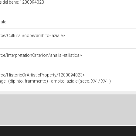
ale del bene: 1200094023
rale
rce/CulturalScope/ambito-laziale>
e/InterpretationCriterion/analisi-stilistica>
rce/HistoricOrArtisticProperty/1200094023>
i (dipinto, frammento) - ambito laziale (secc. XVII/ XVIII)