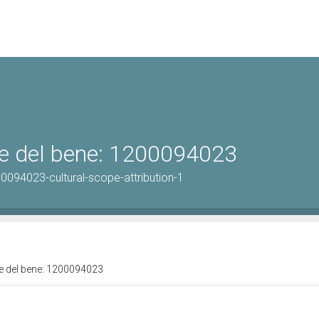
ale del bene: 1200094023
0094023-cultural-scope-attribution-1
ale del bene: 1200094023