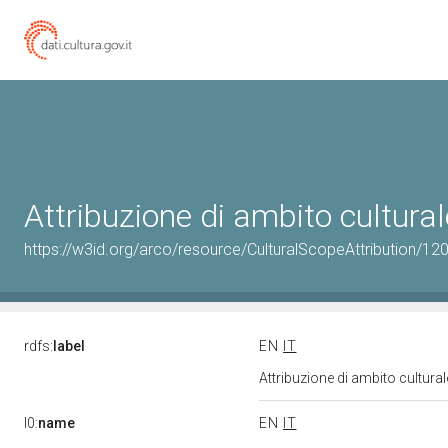
Attribuzione di ambito cultur
https://w3id.org/arco/resource/CulturalScopeAttribution/120
rdfs:
label
EN
IT
Attribuzione di ambito cultur
l0:
name
EN
IT