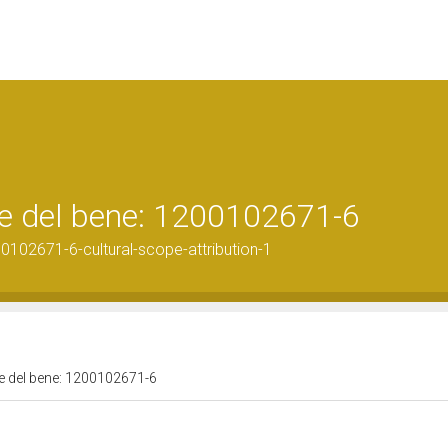
ale del bene: 1200102671-6
0102671-6-cultural-scope-attribution-1
ale del bene: 1200102671-6