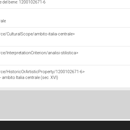
ale del bene: 1200102671-6
rale
ce/CulturalScope/ambito-italia-centrale>
e/InterpretationCriterion/analisi-stilistica>
rce/HistoricOrArtisticProperty/1200102671-6>
 ambito Italia centrale (sec. XVI)