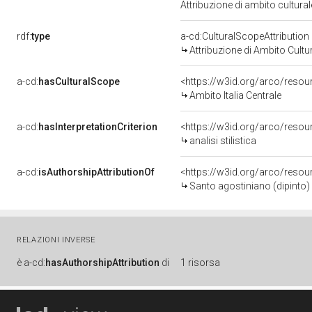
Attribuzione di ambito cultur
rdf:
type
a-cd:CulturalScopeAttribution
Attribuzione di Ambito Cultu
a-cd:
hasCulturalScope
<https://w3id.org/arco/resour
Ambito Italia Centrale
a-cd:
hasInterpretationCriterion
<https://w3id.org/arco/resourc
analisi stilistica
a-cd:
isAuthorshipAttributionOf
<https://w3id.org/arco/resou
Santo agostiniano (dipinto) -
RELAZIONI INVERSE
è
a-cd:
hasAuthorshipAttribution
di
1 risorsa