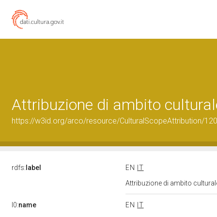
Attribuzione di ambito cultur
https://w3id.org/arco/resource/CulturalScopeAttribution/120
rdfs:
label
EN
IT
Attribuzione di ambito cultur
l0:
name
EN
IT