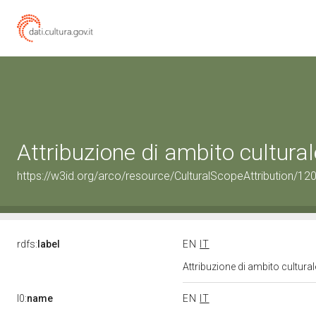
Attribuzione di ambito cultur
https://w3id.org/arco/resource/CulturalScopeAttribution/120
rdfs:
label
EN
IT
Attribuzione di ambito cultur
l0:
name
EN
IT