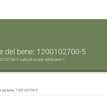
ale del bene: 1200102700-5
0102700-5-cultural-scope-attribution-1
ale del bene: 1200102700-5