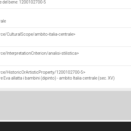
ale del bene: 1200102700-5
rale
ce/CulturalScope/ambito-italia-centrale>
e/InterpretationCriterion/analisi-stilistica>
rce/HistoricOrArtisticProperty/1200102700-5>
 Eva allatta i bambini (dipinto) - ambito Italia centrale (sec. XV)