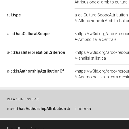
Attribuzione di ambito cultur
rdf:
type
a-cd:CulturalScopeAttribution
Attribuzione di Ambito Cultu
a-cd:
hasCulturalScope
<https://w3id.org/arco/resour
Ambito Italia Centrale
a-cd:
hasInterpretationCriterion
<https://w3id.org/arco/resourc
analisi stilistica
a-cd:
isAuthorshipAttributionOf
<https://w3id.org/arco/resou
Adamo coltiva la terra mentre
RELAZIONI INVERSE
è
a-cd:
hasAuthorshipAttribution
di
1 risorsa