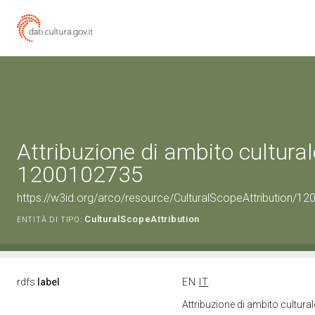
Attribuzione di ambito cultural
1200102735
https://w3id.org/arco/resource/CulturalScopeAttribution/120
CulturalScopeAttribution
ENTITÀ DI TIPO:
rdfs:
label
EN
IT
Attribuzione di ambito cultur