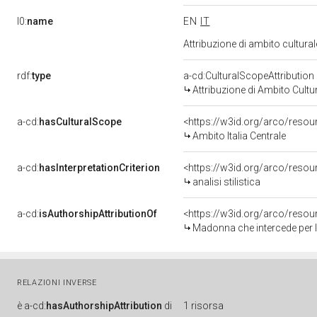
l0:
name
EN
IT
Attribuzione di ambito cultur
rdf:
type
a-cd:CulturalScopeAttribution
Attribuzione di Ambito Cultu
a-cd:
hasCulturalScope
<https://w3id.org/arco/resour
Ambito Italia Centrale
a-cd:
hasInterpretationCriterion
<https://w3id.org/arco/resourc
analisi stilistica
a-cd:
isAuthorshipAttributionOf
<https://w3id.org/arco/resou
Madonna che intercede per le 
RELAZIONI INVERSE
è
a-cd:
hasAuthorshipAttribution
di
1 risorsa