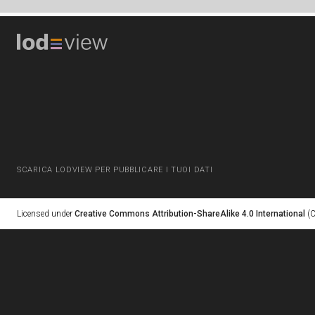
SCARICA LODVIEW PER PUBBLICARE I TUOI DATI
Licensed under
Creative Commons Attribution-ShareAlike 4.0 International
(C