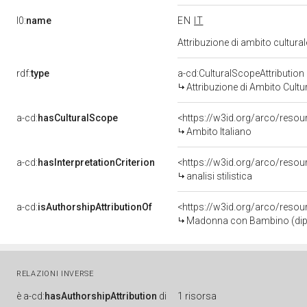
l0:
name
EN
IT
Attribuzione di ambito cultur
rdf:
type
a-cd:CulturalScopeAttribution
Attribuzione di Ambito Cultu
a-cd:
hasCulturalScope
<https://w3id.org/arco/resou
Ambito Italiano
a-cd:
hasInterpretationCriterion
<https://w3id.org/arco/resourc
analisi stilistica
a-cd:
isAuthorshipAttributionOf
<https://w3id.org/arco/resou
Madonna con Bambino (dipinto
RELAZIONI INVERSE
è
a-cd:
hasAuthorshipAttribution
di
1 risorsa