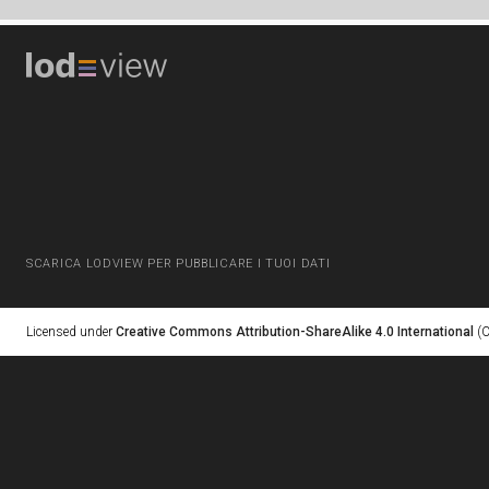
SCARICA LODVIEW PER PUBBLICARE I TUOI DATI
Licensed under
Creative Commons Attribution-ShareAlike 4.0 International
(C