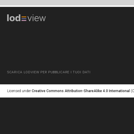
SCARICA LODVIEW PER PUBBLICARE I TUOI DATI
Licensed under
Creative Commons Attribution-ShareAlike 4.0 International
(C