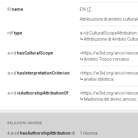
l0:
name
EN
IT
Attribuzione di ambito cultur
rdf:
type
a-cd:CulturalScopeAttribution
Attribuzione di Ambito Cultu
a-cd:
hasCulturalScope
<https://w3id.org/arco/reso
Ambito Tosco-romano
a-cd:
hasInterpretationCriterion
<https://w3id.org/arco/resourc
analisi stilistica
a-cd:
isAuthorshipAttributionOf
<https://w3id.org/arco/resou
Madonna del divino amore, Sacra Famig
RELAZIONI INVERSE
è
a-cd:
hasAuthorshipAttribution
di
1 risorsa