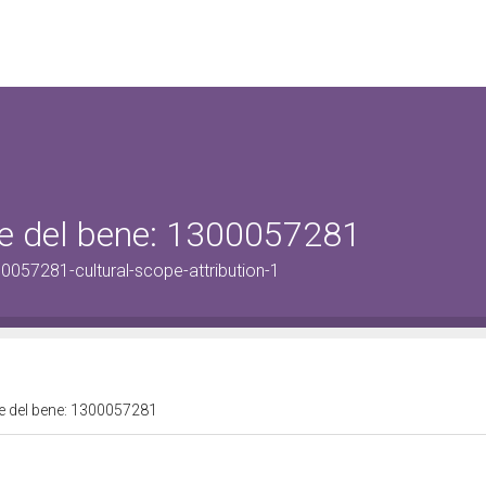
ale del bene: 1300057281
0057281-cultural-scope-attribution-1
ale del bene: 1300057281