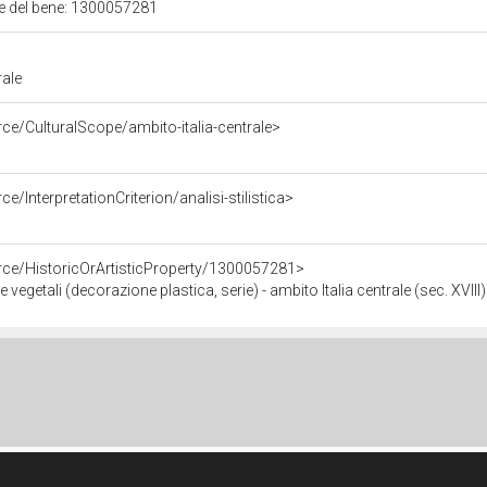
ale del bene: 1300057281
rale
ce/CulturalScope/ambito-italia-centrale>
e/InterpretationCriterion/analisi-stilistica>
rce/HistoricOrArtisticProperty/1300057281>
 vegetali (decorazione plastica, serie) - ambito Italia centrale (sec. XVIII)