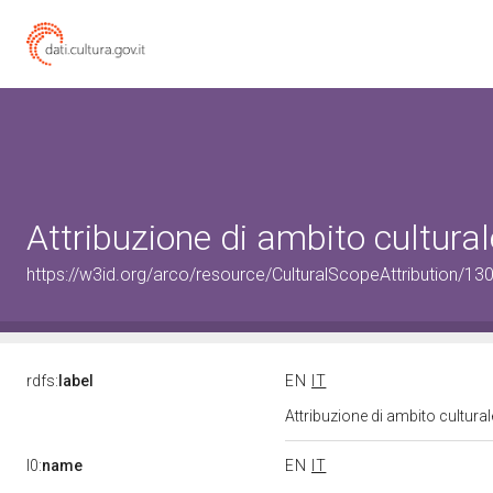
Attribuzione di ambito cultur
https://w3id.org/arco/resource/CulturalScopeAttribution/130
rdfs:
label
EN
IT
Attribuzione di ambito cultur
l0:
name
EN
IT