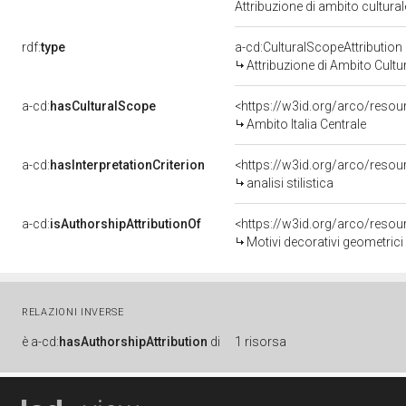
Attribuzione di ambito cultur
rdf:
type
a-cd:CulturalScopeAttribution
Attribuzione di Ambito Cultu
a-cd:
hasCulturalScope
<https://w3id.org/arco/resour
Ambito Italia Centrale
a-cd:
hasInterpretationCriterion
<https://w3id.org/arco/resourc
analisi stilistica
a-cd:
isAuthorshipAttributionOf
<https://w3id.org/arco/resou
Motivi decorativi geometrici e
RELAZIONI INVERSE
è
a-cd:
hasAuthorshipAttribution
di
1 risorsa