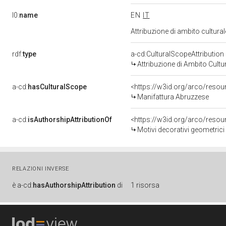
l0:
name
EN
IT
Attribuzione di ambito cultur
rdf:
type
a-cd:CulturalScopeAttribution
Attribuzione di Ambito Cultu
a-cd:
hasCulturalScope
<https://w3id.org/arco/resou
Manifattura Abruzzese
a-cd:
isAuthorshipAttributionOf
<https://w3id.org/arco/resou
Motivi decorativi geometrici 
RELAZIONI INVERSE
è
a-cd:
hasAuthorshipAttribution
di
1 risorsa