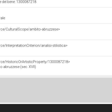
ale del bene: 1300087218
rale
urce/CulturalScope/ambito-abruzzese>
e/InterpretationCriterion/analisi-stilistica>
rce/HistoricOrArtisticProperty/1300087218>
o abruzzese (sec. XVII)