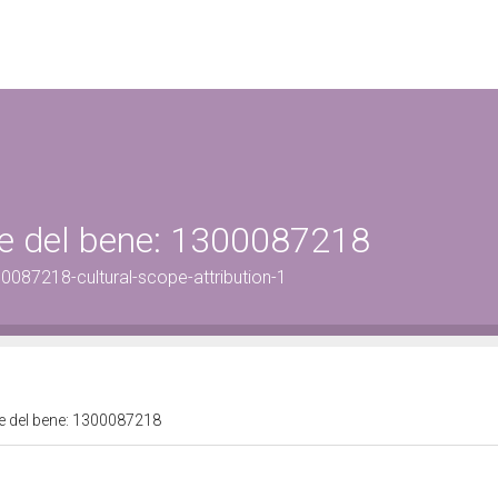
ale del bene: 1300087218
0087218-cultural-scope-attribution-1
ale del bene: 1300087218