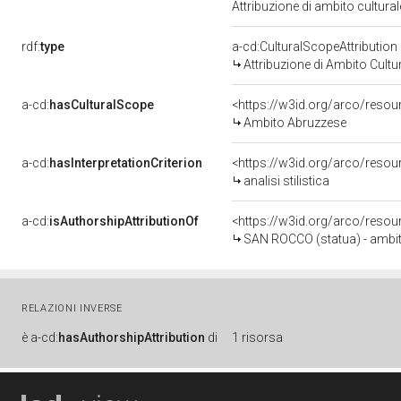
Attribuzione di ambito cultur
rdf:
type
a-cd:CulturalScopeAttribution
Attribuzione di Ambito Cultu
a-cd:
hasCulturalScope
<https://w3id.org/arco/reso
Ambito Abruzzese
a-cd:
hasInterpretationCriterion
<https://w3id.org/arco/resourc
analisi stilistica
a-cd:
isAuthorshipAttributionOf
<https://w3id.org/arco/resou
SAN ROCCO (statua) - ambit
RELAZIONI INVERSE
è
a-cd:
hasAuthorshipAttribution
di
1 risorsa