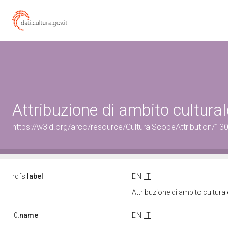
Attribuzione di ambito cultur
https://w3id.org/arco/resource/CulturalScopeAttribution/130
rdfs:
label
EN
IT
Attribuzione di ambito cultur
l0:
name
EN
IT