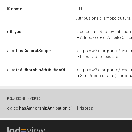
l0:
name
EN
IT
Attribuzione di ambito cultur
rdf:
type
a-cd:CulturalScopeAttribution
Attribuzione di Ambito Cultu
a-cd:
hasCulturalScope
<https://w3id.org/arco/reso
Produzione Leccese
a-cd:
isAuthorshipAttributionOf
<https://w3id.org/arco/resou
San Rocco (statua) - produz
RELAZIONI INVERSE
è
a-cd:
hasAuthorshipAttribution
di
1 risorsa