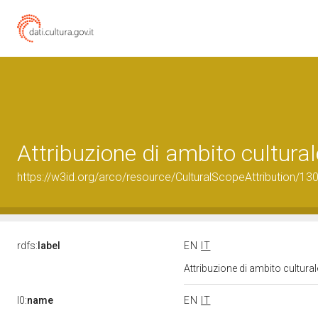
Attribuzione di ambito cultur
https://w3id.org/arco/resource/CulturalScopeAttribution/130
rdfs:
label
EN
IT
Attribuzione di ambito cultur
l0:
name
EN
IT