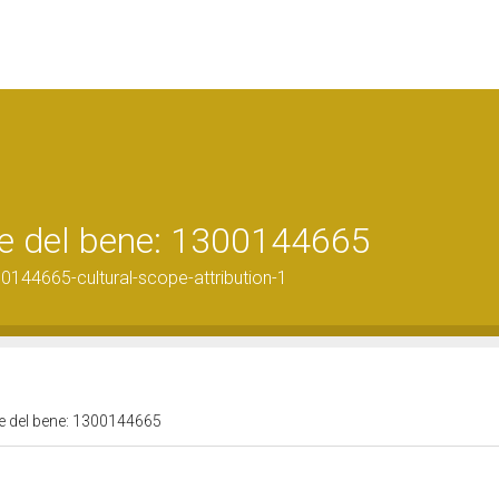
ale del bene: 1300144665
0144665-cultural-scope-attribution-1
ale del bene: 1300144665