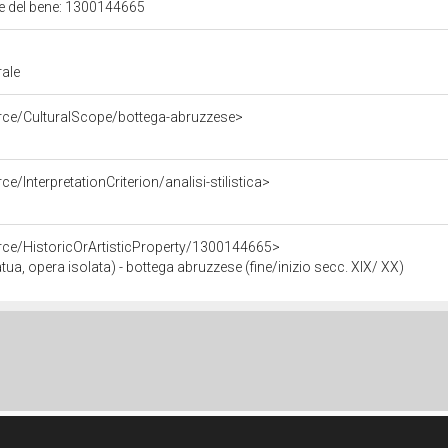
ale del bene: 1300144665
rale
rce/CulturalScope/bottega-abruzzese>
e/InterpretationCriterion/analisi-stilistica>
rce/HistoricOrArtisticProperty/1300144665>
, opera isolata) - bottega abruzzese (fine/inizio secc. XIX/ XX)