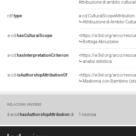
Attribuzione di ambito cultur
rdf:
type
a-cd:CulturalScopeAttribution
Attribuzione di Ambito Cultu
a-cd:
hasCulturalScope
<https://w3id.org/arco/resou
Bottega Abruzzese
a-cd:
hasInterpretationCriterion
<https://w3id.org/arco/resourc
analisi stilistica
a-cd:
isAuthorshipAttributionOf
<https://w3id.org/arco/resou
Madonna con Bambino (statua
RELAZIONI INVERSE
è
a-cd:
hasAuthorshipAttribution
di
1 risorsa