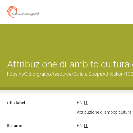
Attribuzione di ambito cultur
https://w3id.org/arco/resource/CulturalScopeAttribution/130
rdfs:
label
EN
IT
Attribuzione di ambito cultur
l0:
name
EN
IT