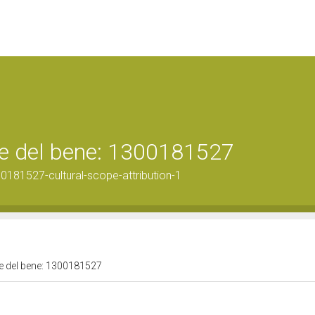
ale del bene: 1300181527
0181527-cultural-scope-attribution-1
ale del bene: 1300181527