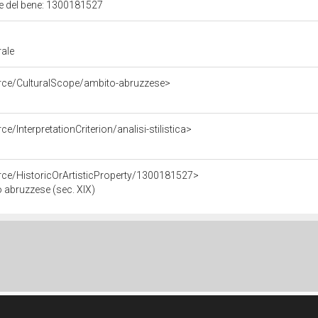
ale del bene: 1300181527
rale
urce/CulturalScope/ambito-abruzzese>
e/InterpretationCriterion/analisi-stilistica>
rce/HistoricOrArtisticProperty/1300181527>
 abruzzese (sec. XIX)