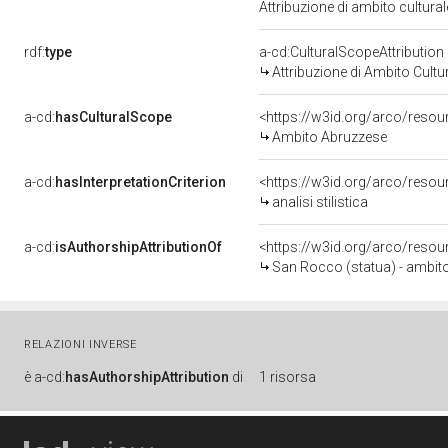
Attribuzione di ambito cultur
rdf:
type
a-cd:CulturalScopeAttribution
Attribuzione di Ambito Cultu
a-cd:
hasCulturalScope
<https://w3id.org/arco/reso
Ambito Abruzzese
a-cd:
hasInterpretationCriterion
<https://w3id.org/arco/resourc
analisi stilistica
a-cd:
isAuthorshipAttributionOf
<https://w3id.org/arco/resou
San Rocco (statua) - ambito
RELAZIONI INVERSE
è
a-cd:
hasAuthorshipAttribution
di
1 risorsa