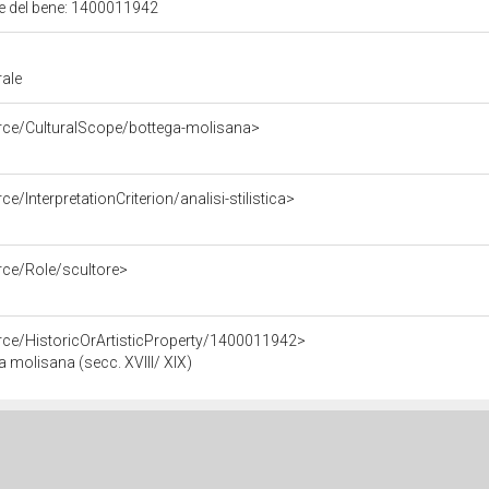
ale del bene: 1400011942
rale
urce/CulturalScope/bottega-molisana>
e/InterpretationCriterion/analisi-stilistica>
rce/Role/scultore>
rce/HistoricOrArtisticProperty/1400011942>
 molisana (secc. XVIII/ XIX)