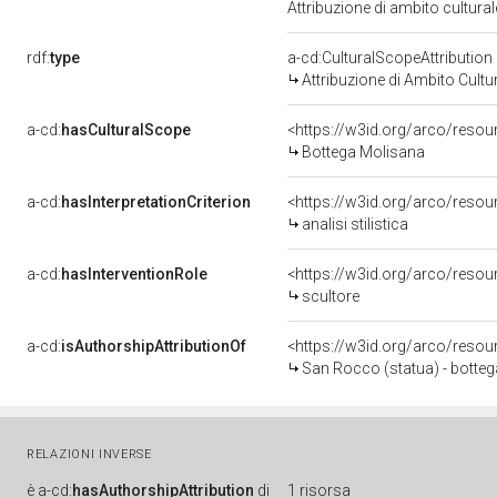
Attribuzione di ambito cultur
rdf:
type
a-cd:CulturalScopeAttribution
Attribuzione di Ambito Cultu
a-cd:
hasCulturalScope
<https://w3id.org/arco/reso
Bottega Molisana
a-cd:
hasInterpretationCriterion
<https://w3id.org/arco/resourc
analisi stilistica
a-cd:
hasInterventionRole
<https://w3id.org/arco/resou
scultore
a-cd:
isAuthorshipAttributionOf
<https://w3id.org/arco/resou
San Rocco (statua) - bottega
RELAZIONI INVERSE
è
a-cd:
hasAuthorshipAttribution
di
1 risorsa