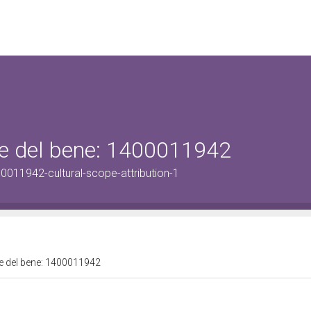
ale del bene: 1400011942
0011942-cultural-scope-attribution-1
ale del bene: 1400011942