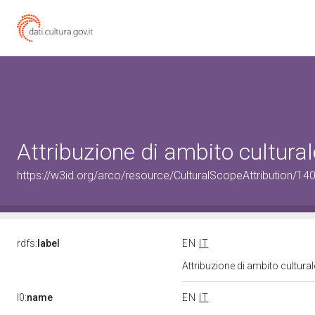
Attribuzione di ambito cultur
https://w3id.org/arco/resource/CulturalScopeAttribution/140
rdfs:
label
EN
IT
Attribuzione di ambito cultur
l0:
name
EN
IT