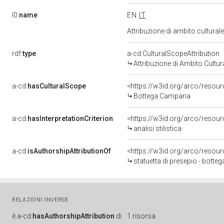
l0:
name
EN
IT
Attribuzione di ambito cultura
rdf:
type
a-cd:CulturalScopeAttribution
Attribuzione di Ambito Cultur
a-cd:
hasCulturalScope
<https://w3id.org/arco/resou
Bottega Campana
a-cd:
hasInterpretationCriterion
<https://w3id.org/arco/resource
analisi stilistica
a-cd:
isAuthorshipAttributionOf
<https://w3id.org/arco/resou
statuetta di presepio - botte
RELAZIONI INVERSE
è
a-cd:
hasAuthorshipAttribution
di
1 risorsa