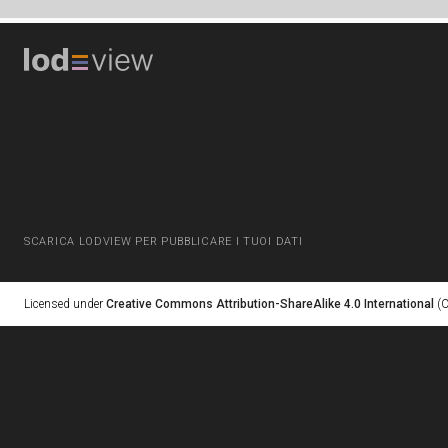
SCARICA LODVIEW PER PUBBLICARE I TUOI DATI
Licensed under
Creative Commons Attribution-ShareAlike 4.0 International
(C