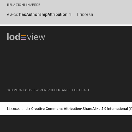
RELAZIONI INVERSE
è
a-cd:
hasAuthorshipAttribution
di
1 risorsa
SCARICA LODVIEW PER PUBBLICARE I TUOI DATI
Licensed under
Creative Commons Attribution-ShareAlike 4.0 International
(C