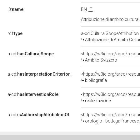
l0:
name
EN
IT
Attribuzione di ambito cultur
rdf:
type
a-cd:CulturalScopeAttribution
Attribuzione di Ambito Cultu
a-cd:
hasCulturalScope
<https://w3id.org/arco/resou
Ambito Svizzero
a-cd:
hasInterpretationCriterion
<https://w3id.org/arco/resourc
bibliografia
a-cd:
hasInterventionRole
<https://w3id.org/arco/resou
realizzazione
a-cd:
isAuthorshipAttributionOf
<https://w3id.org/arco/resou
orologio - bottega francese,