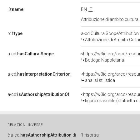
l0:
name
EN
IT
Attribuzione di ambito cultur
rdf:
type
a-cd:CulturalScopeAttribution
Attribuzione di Ambito Cultu
a-cd:
hasCulturalScope
<https://w3id.org/arco/resou
Bottega Napoletana
a-cd:
hasInterpretationCriterion
<https://w3id.org/arco/resourc
analisi stilistica
a-cd:
isAuthorshipAttributionOf
<https://w3id.org/arco/resou
figura maschile (statuetta di
RELAZIONI INVERSE
è
a-cd:
hasAuthorshipAttribution
di
1 risorsa