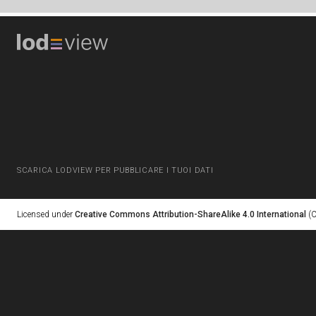
SCARICA LODVIEW PER PUBBLICARE I TUOI DATI
Licensed under
Creative Commons Attribution-ShareAlike 4.0 International
(C