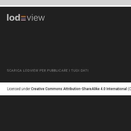
SCARICA LODVIEW PER PUBBLICARE I TUOI DATI
Licensed under
Creative Commons Attribution-ShareAlike 4.0 International
(C