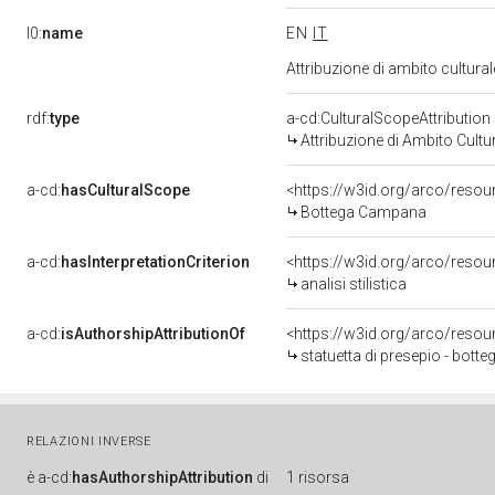
l0:
name
EN
IT
Attribuzione di ambito cultur
rdf:
type
a-cd:CulturalScopeAttribution
Attribuzione di Ambito Cultu
a-cd:
hasCulturalScope
<https://w3id.org/arco/reso
Bottega Campana
a-cd:
hasInterpretationCriterion
<https://w3id.org/arco/resourc
analisi stilistica
a-cd:
isAuthorshipAttributionOf
<https://w3id.org/arco/resou
statuetta di presepio - bott
RELAZIONI INVERSE
è
a-cd:
hasAuthorshipAttribution
di
1 risorsa