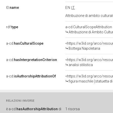
l0:
name
EN
IT
Attribuzione di ambito cultur
rdf:
type
a-cd:CulturalScopeAttribution
Attribuzione di Ambito Cultu
a-cd:
hasCulturalScope
<https://w3id.org/arco/resou
Bottega Napoletana
a-cd:
hasInterpretationCriterion
<https://w3id.org/arco/resourc
analisi stilistica
a-cd:
isAuthorshipAttributionOf
<https://w3id.org/arco/resou
figura maschile (statuetta di
RELAZIONI INVERSE
è
a-cd:
hasAuthorshipAttribution
di
1 risorsa