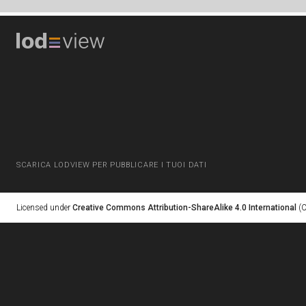
SCARICA LODVIEW PER PUBBLICARE I TUOI DATI
Licensed under
Creative Commons Attribution-ShareAlike 4.0 International
(C