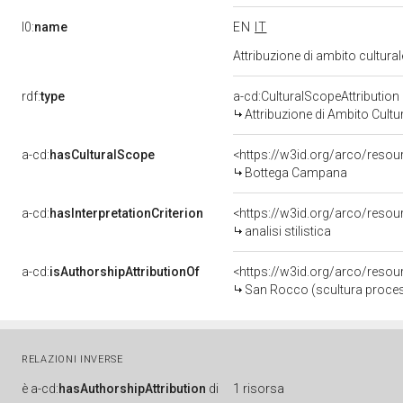
l0:
name
EN
IT
Attribuzione di ambito cultur
rdf:
type
a-cd:CulturalScopeAttribution
Attribuzione di Ambito Cultu
a-cd:
hasCulturalScope
<https://w3id.org/arco/reso
Bottega Campana
a-cd:
hasInterpretationCriterion
<https://w3id.org/arco/resourc
analisi stilistica
a-cd:
isAuthorshipAttributionOf
<https://w3id.org/arco/resou
San Rocco (scultura process
RELAZIONI INVERSE
è
a-cd:
hasAuthorshipAttribution
di
1 risorsa