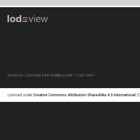
SCARICA LODVIEW PER PUBBLICARE I TUOI DATI
Licensed under
Creative Commons Attribution-ShareAlike 4.0 International
(C