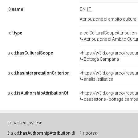
l0:
name
EN
IT
Attribuzione di ambito cultur
rdf:
type
a-cd:CulturalScopeAttribution
Attribuzione di Ambito Cultu
a-cd:
hasCulturalScope
<https://w3id.org/arco/reso
Bottega Campana
a-cd:
hasInterpretationCriterion
<https://w3id.org/arco/resourc
analisi stilistica
a-cd:
isAuthorshipAttributionOf
<https://w3id.org/arco/resou
cassettone - bottega campan
RELAZIONI INVERSE
è
a-cd:
hasAuthorshipAttribution
di
1 risorsa