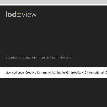
SCARICA LODVIEW PER PUBBLICARE I TUOI DATI
Licensed under
Creative Commons Attribution-ShareAlike 4.0 International
(C